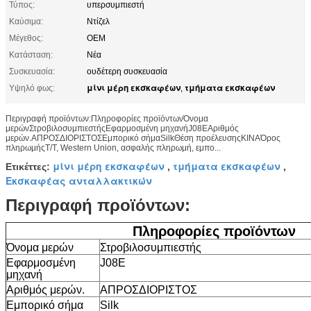
Τύπος:
υπερσυμπιεστή
Καύσιμα:
Ντίζελ
Μέγεθος:
OEM
Κατάσταση:
Νέα
Συσκευασία:
ουδέτερη συσκευασία
μίνι μέρη εκσκαφέων
τμήματα εκσκαφέων
Υψηλό φως:
,
Περιγραφή προϊόντων:Πληροφορίες προϊόντωνΌνομα
μερώνΣτροβιλοσυμπιεστήςΕφαρμοσμένη μηχανήJ08EΑριθμός
μερών.ΑΠΡΟΣΔΙΟΡΙΣΤΟΣΕμπορικό σήμαSilkΘέση προέλευσηςΚΙΝΑΌρος
πληρωμήςT/T, Western Union, ασφαλής πληρωμή, εμπο...
μίνι μέρη εκσκαφέων
τμήματα εκσκαφέων
Ετικέττες:
,
,
Εκσκαφέας ανταλλακτικών
Περιγραφή προϊόντων:
Πληροφορίες προϊόντων
Όνομα μερών
Στροβιλοσυμπιεστής
Εφαρμοσμένη
J08E
μηχανή
Αριθμός μερών.
ΑΠΡΟΣΔΙΟΡΙΣΤΟΣ
Εμπορικό σήμα
Silk