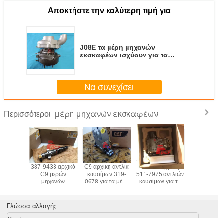
Αποκτήστε την καλύτερη τιμή για
J08E τα μέρη μηχανών
εκσκαφέων ισχύουν για τα
ανταλλακτικά sk330-8
εκσκαφέων Kobelco Hino
Να συνεχίσει
μέρη μηχανών εκσκαφέων
Περισσότεροι
387-9433 αρχικό
C9 αρχική αντλία
E336E έγχυση
387-9433
C9 μερών
καυσίμων 319-
511-7975 αντλιών
C9 με
μηχανών
0678 για τα μέρη
καυσίμων για τα
μηχα
εκσκαφέων
μηχανών diesel
μέρη μηχανών
εκσκα
ακροφύσιο
εκσκαφέων του
diesel εκσκαφέων
ακροφ
εγχύσεων
του
εγχύσ
Γλώσσα αλλαγής
καυσίμων του
καυσίμω