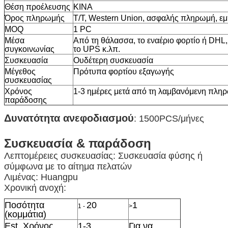
Θέση προέλευσης
ΚΙΝΑ
Όρος πληρωμής
T/T, Western Union, ασφαλής πληρωμή, ε
MOQ
1 PC
Μέσα
Από τη θάλασσα, το εναέριο φορτίο ή DHL
συγκοινωνίας
το UPS κ.λπ.
Συσκευασία
Ουδέτερη συσκευασία
Μέγεθος
Πρότυπα φορτίου εξαγωγής
συσκευασίας
Χρόνος
1-3 ημέρες μετά από τη λαμβανόμενη πλη
παράδοσης
Δυνατότητα ανεφοδιασμού
: 1500PCS/μήνες
Συσκευασία & παράδοση
Λεπτομέρειες συσκευασίας: Συσκευασία φύσης ή
σύμφωνα με το αίτημα πελατών
Λιμένας: Huangpu
Χρονική ανοχή:
Ποσότητα
20
1
1 -
>
(κομμάτια)
Est. Χρόνος
1-3
Για να