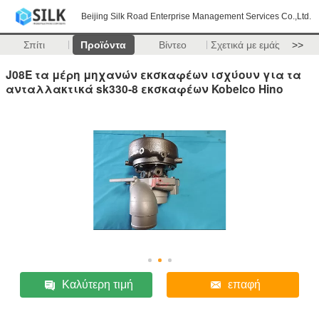
Beijing Silk Road Enterprise Management Services Co.,Ltd.
Σπίτι
Προϊόντα
Βίντεο
Σχετικά με εμάς
>>
J08E τα μέρη μηχανών εκσκαφέων ισχύουν για τα
ανταλλακτικά sk330-8 εκσκαφέων Kobelco Hino
Καλύτερη τιμή
επαφή