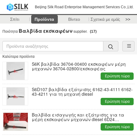
Beijing Silk Road Enterprise Management Services Co.,Ltd.
Σπίτι
Προϊόντα
Βίντεο
Σχετικά με εμάς
>>
Βαλβίδα εκσκαφέων
Ποιότητα
supplier.
(17)
Καλύτερα προϊόντα
S6K βαλβίδα 36704-00400 εκσκαφέων μέρη
μηχανών 36704-02800/εκσκαφέας
Ερώτηση τώρα
S6D107 βαλβίδα εξάτμισης 6162-43-4111 6162-
43-4211 για τη μηχανή diesel
Ερώτηση τώρα
Βαλβίδα εισαγωγής και εξάτμισης για τα
μέρη εκσκαφέων μηχανών diesel 6D24
Mitsubishi
Ερώτηση τώρα