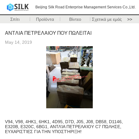
Beijing Silk Road Enterprise Management Services Co.,Ltd.
Σπίτι
Προϊόντα
Βίντεο
Σχετικά με εμάς
>>
ΑΝΤΛΙΑ ΠΕΤΡΕΛΑΙΟΥ ΠΟΥ ΠΩΛΕΙΤΑΙ
May 14, 2019
V94, V98, 4HK1, 6HK1, 4D95, D7D, J05, J08, DB58, D1146,
E320B, E320C, 6BG1, ΑΝΤΛΊΑ ΠΕΤΡΕΛΑΊΟΥ C7 ΠΏΛΗΣΕ,
ΕΥΧΑΡΙΣΤΊΕΣ ΓΙΑ ΤΗΝ ΥΠΟΣΤΉΡΙΞΗ!