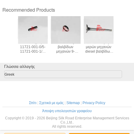
Recommended Products
 11122-
6BD1 οδηγός 5-
6BD1 κάθισμα
Πιστοποίηση
K3V11
αλβίδων
11721-001-0/5-
βαλβίδων
μερών μηχανών
χρή
ν H06C
11721-001-1/9-
μηχανών 9-
diesel βαλβίδων
υδραυλ
 τα μέρη
11721-160-0
11715-607-0 9-
εκσκαφέων 210
αντλιών
 diesel
βαλβίδων
11711-803-0 για
13668827
dh22
ν Hitachi
μηχανών για τα
τα μέρη μηχανών
ISO9001
ανταλλα
Γλώσσα αλλαγής
μέρη εκσκαφέων
εκσκαφέων
υδραυλ
αντλιών 
Greek
μέρη εκσ
Σπίτι
|
Σχετικά με εμάς
|
Sitemap
|
Privacy Policy
Άποψη υπολογιστών γραφείου
Copyright © 2019 - 2026 Beijing Silk Road Enterprise Management Services
Co.,Ltd..
All rights reserved.